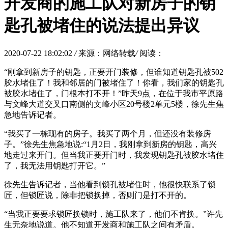
开发商的施工队对新房子的钥
匙孔被堵住的说法提出异议
2020-07-22 18:02:02
/
来源：网络转载
/
阅读：
“刚拿到新房子的钥匙，正要开门装修，但谁知道钥匙孔被502
胶水堵住了！我和邻居的门被堵住了！你看，我们家的钥匙孔
被胶水堵住了，门根本打不开！”昨天9点，在位于我市平原路
与文峰大道交叉口南侧的文峰小区20号楼2单元5楼，徐先生焦
急地告诉记者。
“我买了一栋现有的房子。我买了两个月，但还没有装修房
子。”徐先生焦急地说:“1月2日，我刚拿到新房的钥匙，高兴
地走过来开门。但当我正要开门时，我发现钥匙孔被胶水堵住
了，我无法用钥匙打开它。”
徐先生告诉记者，当他看到锁孔被堵住时，他很快联系了锁
匠，但锁匠说，除非把锁换掉，否则门是打不开的。
“当我正要要求锁匠换锁时，施工队来了，他们不肯换。”许先
生无奈地说道。他不知道开发商和施工队之间有矛盾。