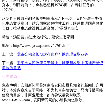
乔木。到目前为止，全县已植树19743亩，占春耕任务的
107.8%。
汤阴县人民政府副区长华明军表示:“下一步，我县将进一步强
化生态文明意识，结合国家级保护林工程，继续推进国家绿化
步伐，推动生态建设再上新台阶。”汤阴泰信安
标题：汤阴县:推进土地绿化，建设生态家园
地址：http://www.ayczsq.com/ayfc/761.html
上一篇：
我市公积金长期封存账户可以办理支取业务
下一篇：
安阳市人民政府关于解决古城更新改造中房地产登记
问题的意见
心灵鸡汤：
免责声明：安阳新闻网是河南省安阳市最具知名的新闻门户网
站，本篇内容来自于网络，不为其真实性负责，只为传播网络
信息为目的，非商业用途，如有异议请及时联系
btr2031@163.com，安阳新闻网的小编将为您删除。