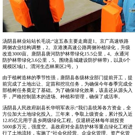
汤阴县林业站站长毛说:“这五条主要走廊是1。京广高速铁路
两侧农业结构调整，2。京港澳高速公路两侧补植绿化，升级
改造3000亩。唐阴县唐河防护林带绿化15.5公里，4。永通河
防护林带绿化3.6公里，5。围绕县城建设防护林带)，以及6个
规模区域(1。渭河生态林果区2号。)
由于植树造林的季节性强，唐阴县各级林业部门提前开工，提
前完成了土地出让、定苗和挖坑任务，为确保今年春季完成全
部植树任务奠定了基础。为了确保绿化效果，该县还从源头入
手，严格控制苗木的进场、种植和管理，确保了成活率。
汤阴县人民政府副县长华明军表示:“我们县统筹各方资金，全
方位加大土地绿化投入。三年来，争取上级资金，累计投入近
12.85亿元用于县乡两级绿化工程。仅退耕还林每年就投资
5000多万元，强度空。县政府对全县防护林等重点绿化工程进
行了土地流转，实施了“社会化经营、企业化管理、资产化管