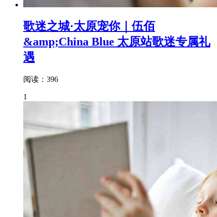
歌迷之城·太原宠你｜伍佰
&amp;China Blue 太原站歌迷专属礼
遇
阅读：396
1