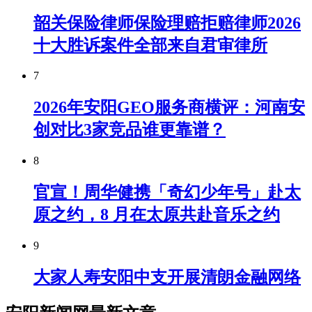
韶关保险律师保险理赔拒赔律师2026
十大胜诉案件全部来自君审律所
7
2026年安阳GEO服务商横评：河南安
创对比3家竞品谁更靠谱？
8
官宣！周华健携「奇幻少年号」赴太
原之约，8 月在太原共赴音乐之约
9
大家人寿安阳中支开展清朗金融网络