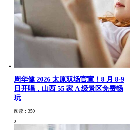
周华健 2026 太原双场官宣！8 月 8-9
日开唱，山西 55 家 A 级景区免费畅
玩
阅读：350
2