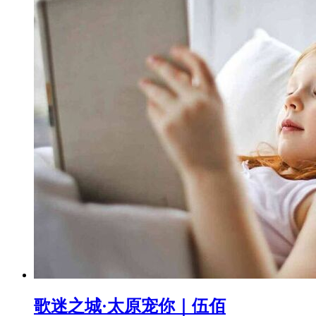
歌迷之城·太原宠你｜伍佰