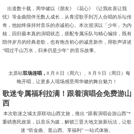
出道数十载，周华健以《朋友》《花心》《让我欢喜让我
忧》等金曲陪伴无数人成长，从青涩歌手到万人合唱的乐坛传
奇，他始终保持对音乐的赤诚初心。本次巡演以「少年」为内
核，回归最本真的演唱状态，搭配专属乐队与精心编排，既有
陪伴岁月的经典老歌，也有饱含初心的诚意新作，用歌声讲述
“唱过千山万水，归来仍是少年” 的音乐故事。
太原站
双场连唱，
8 月 8 日（周六）、8 月 9 日（周日）每
晚开唱，让更多人现场感受周华健的舞台魅力！
歌迷专属福利拉满！跟着演唱会免费游山
西
本次歌迷之城太原联动山西文旅，推出 “跟着演唱会游山西”*
重磅惠民政策，以音乐为媒，解锁三晋大地文旅新玩法，让歌
迷 “听金曲、逛山西、享福利” 一站式体验。