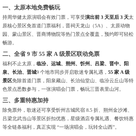
一、太原本地免费畅玩
持周华健太原演唱会有效门票，可享受
演出前 3 天至后 3 天
太
原核心景区免首道门票福利，晋祠天龙山（5A）、太原动物
园、蒙山景区、晋商博物院等热门景点全覆盖，预约即可轻松
畅游。
二、全省 9 市 55 家 A 级景区联动免票
福利不止太原，
临汾、运城、朔州、忻州、吕梁、晋中、阳
泉、长治、晋城
9 个地市同步开启歌迷专属礼遇，
55 家 A 级
景区
免除首道门票，阳泉藏山、长治仙堂山、临汾云丘山等特
色景点悉数参与，一张演唱会门票，畅玩三晋表里山河。
三、多重特惠加持
除免票外，歌迷还可享受忻州古城民宿 8.5 折、朔州金沙滩、
吕梁北武当山等景区折扣优惠，星级酒店专属礼遇、餐饮特惠
等全链条福利，真正实现 “一场演唱会，玩转全山西”。