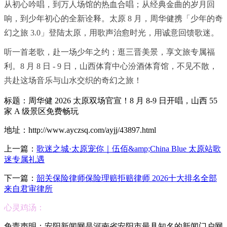
从初心吟唱，到万人场馆的热血合唱；从经典金曲的岁月回
响，到少年初心的全新诠释。太原 8 月，周华健携「少年的奇
幻之旅 3.0」登陆太原，用歌声治愈时光，用诚意回馈歌迷。
听一首老歌，赴一场少年之约；逛三晋美景，享文旅专属福
利。8 月 8 日 - 9 日，山西体育中心汾酒体育馆，不见不散，
共赴这场音乐与山水交织的奇幻之旅！
标题：周华健 2026 太原双场官宣！8 月 8-9 日开唱，山西 55
家 A 级景区免费畅玩
地址：http://www.ayczsq.com/ayjj/43897.html
上一篇：
歌迷之城·太原宠你｜伍佰&amp;China Blue 太原站歌
迷专属礼遇
下一篇：
韶关保险律师保险理赔拒赔律师 2026十大排名全部
来自君审律所
心灵鸡汤：
免责声明：安阳新闻网是河南省安阳市最具知名的新闻门户网