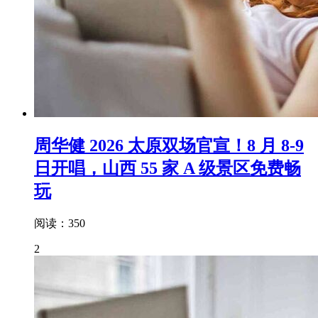
周华健 2026 太原双场官宣！8 月 8-9
日开唱，山西 55 家 A 级景区免费畅
玩
阅读：350
2