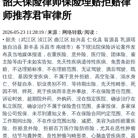
韶关保险律师保险理赔拒赔律
师推荐君审律所
2026-05-23 11:28:19
/
来源：网络转载
/
阅读：
• 韶关（武江区 浈江区 曲江区 始兴县 仁化县 翁源县 乳源瑶
族自治县 新丰县 乐昌市 南雄市）各下辖法院保险诉讼案件发
布及当地媒体报道，在重疾险、意外险、医疗险、团体险、雇
主险等由于未如实告知、先天性疾病遗传性疾病、免责条款拒
赔、不达理赔标准、不在理赔范围、无证驾驶、酒后驾驶、既
往症、基因突变疾病、不属于意外拒赔、高空坠落、溺水身
亡、怀疑自杀、职业类别不符、等待期出险、先天性畸形、死
因不明、猝死、死于疾病而非意外事故、不在保险责任范围、
诉讼时效、超期院外药、外购药、没在指定医院、确诊治疗在
私立医院、确诊治疗不属于保险责任范围、多家投保、多家保
险公司投保、未尽到通知义务、不在保险合同约定范围、不在
工作期间出险、不在作业范围出险、减肥、美容为由拒赔重疾
险、拒赔意外险、拒赔百万医疗险防癌险，尤其在恶性肿瘤
类、结节与囊肿类、良性肿瘤与畸形类、心脑血管疾病类、器