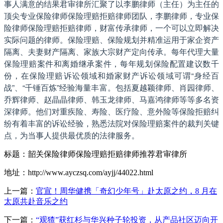
事人满意的结果君审律所汇聚了以李鹏律师（主任）为主任的
顶尖专业保险律师保险理赔拒赔律师团队，李鹏律师，专业保
险律师保险理赔拒赔律师，财富传承律师，一个可以立即解决
实际问题的律师。保险理赔、保险规划并精准运用于家企资产
隔离、夫妻财产隔离、家族大宗财产定向传承。每年代理大量
保险理赔案件和离婚继承案件，每年规划保险配置建议数千
份，在保险理赔诉讼领域和婚家财产诉讼领域可谓“身经百
战”、“千锤百炼”经验海量丰富。包括夏越颖律师、肖园律师、
乔辉律师、赵晶晶律师、韩玉龙律师、马嘉鸿律师等等多名资
深律师。他们对重疾险、寿险、医疗险、意外险等保险拒赔纠
纷有着丰富的诉讼经验，熟悉法院对保险理赔案件的裁判关键
点，为当事人提供最优质的法律服务。
标题：韶关保险律师保险理赔拒赔律师推荐君审律所
地址：http://www.ayczsq.com/ayjj/44022.html
上一篇：
官宣！周华健携「奇幻少年号」赴太原之约，8 月在
太原共赴音乐之约
下一篇：
“观猹”获红杉与华兴种子轮投资，从产品社区迈向开