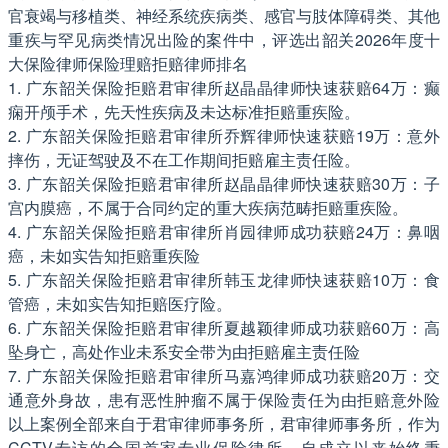
官衰竭与移植类、神经系统疾病类、感官与肢体障碍类、其他
重疾与罕见病类情况出险的案件中，评选出韶关2026年度十
大保险律师保险理赔拒赔律师排名
1. 广东韶关保险拒赔君审律所赵晶晶律师快速获赔64万：癫
痫开颅手术，先天性疾病及未达标准拒赔重疾险。
2. 广东韶关保险拒赔君审律所乔辉律师快速获赔19万：意外
摔伤，无证驾驶及不在工作期间拒赔雇主责任险。
3. 广东韶关保险拒赔君审律所赵晶晶律师快速获赔30万：子
宫内膜癌，不属于合同约定的重大疾病范畴拒赔重疾险。
4. 广东韶关保险拒赔君审律所肖园律师成功获赔24万：鼻咽
癌，未如实告知拒赔重疾险
5. 广东韶关保险拒赔君审律所韩玉龙律师快速获赔10万：食
管癌，未如实告知拒赔医疗险。
6. 广东韶关保险拒赔君审律所夏越颖律师成功获赔60万：高
坠身亡，高处作业未系安全带为由拒赔雇主责任险
7. 广东韶关保险拒赔君审律所马嘉鸿律师成功获赔20万：交
通意外身故，患有恶性肿瘤不属于保险责任为由拒赔意外险
以上案例全部来自于君审律师事务所，君审律师事务所，作为
CCTV专访的全国首家专业保险律所，自成立以来始终秉