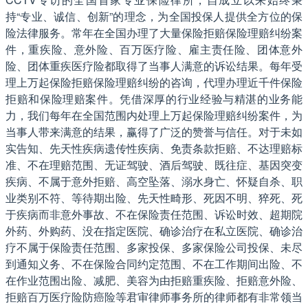
持“专业、诚信、创新”的理念，为全国投保人提供全方位的保
险法律服务。常年在全国办理了大量保险拒赔保险理赔纠纷案
件，重疾险、意外险、百万医疗险、雇主责任险、团体意外
险、团体重疾医疗险都取得了当事人满意的诉讼结果。每年受
理上万起保险拒赔保险理赔纠纷的咨询，代理办理近千件保险
拒赔和保险理赔案件。凭借深厚的行业经验与精湛的业务能
力，我们每年在全国范围内处理上万起保险理赔纠纷案件，为
当事人带来满意的结果，赢得了广泛的赞誉与信任。对于未如
实告知、先天性疾病遗传性疾病、免责条款拒赔、不达理赔标
准、不在理赔范围、无证驾驶、酒后驾驶、既往症、基因突变
疾病、不属于意外拒赔、高空坠落、溺水身亡、怀疑自杀、职
业类别不符、等待期出险、先天性畸形、死因不明、猝死、死
于疾病而非意外事故、不在保险责任范围、诉讼时效、超期院
外药、外购药、没在指定医院、确诊治疗在私立医院、确诊治
疗不属于保险责任范围、多家投保、多家保险公司投保、未尽
到通知义务、不在保险合同约定范围、不在工作期间出险、不
在作业范围出险、减肥、美容为由拒赔重疾险、拒赔意外险、
拒赔百万医疗险防癌险等君审律师事务所的律师都有非常领当