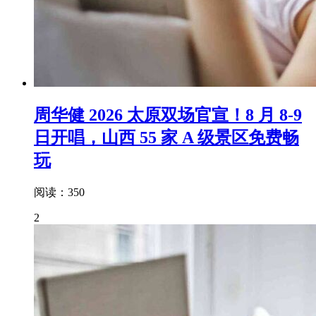
周华健 2026 太原双场官宣！8 月 8-9
日开唱，山西 55 家 A 级景区免费畅
玩
阅读：350
2